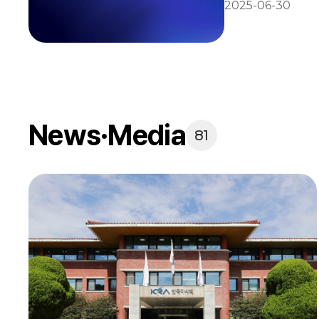
2025-06-30
News·Media
81