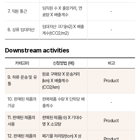
임직원 수 X 출장거리, 연
7. 직원 통근
-
료량 X 배출계수
임대자산 크기(m2) X 배출
8. 상류 임대자산
-
계수(tCO2/m2)
Downstream activities
카테고리
신청방법 (예)
비고
원료 구매량 X 운송거리
9. 하류 운송 및 유
(km) X 배출계수
Product
통
(CO2/km)
10. 판매된 제품의
판매제품 수량 X 단위당 배
-
가공
출계수
11. 판매된 제품의
판매된 제품(수) X 기대수
Product
사용
명 X 소모량
12. 판매된 제품의
폐기물 처리량(ton) X 성
Product