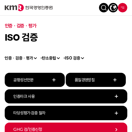
인증ㆍ검증ㆍ평가
ISO 검증
인증ㆍ검증ㆍ평가
탄소중립
ISO 검증
공평성선언문
품질경영방침
인증마크 사용
타당성평가·검증 절차
GHG 검/인증신청