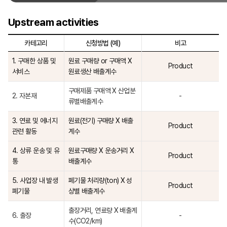
Upstream activities
카테고리
신청방법 (예)
비고
1. 구매한 상품 및
원료 구매량 or 구매액 X
Product
서비스
원료생산 배출계수
구매제품 구매액 X 산업분
2. 자본재
-
류별배출계수
3. 연료 및 에너지
원료(전기) 구매량 X 배출
Product
관련 활동
계수
4. 상류 운송 및 유
원료구매량 X 운송거리 X
Product
통
배출계수
5. 사업장 내 발생
폐기물 처리량(ton) X 성
Product
폐기물
상별 배출계수
출장거리, 연료량 X 배출계
6. 출장
-
수(CO2/km)