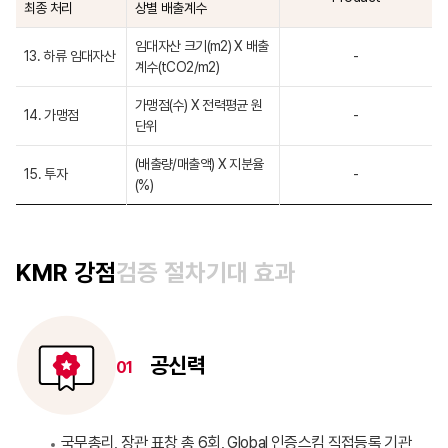
최종 처리
상별 배출계수
임대자산 크기(m2) X 배출
13. 하류 임대자산
-
계수(tCO2/m2)
가맹점(수) X 전력평균 원
14. 가맹점
-
단위
(배출량/매출액) X 지분율
15. 투자
-
(%)
KMR 강점
검증 절차
기대 효과
공신력
01
국무총리, 장관 표창 총 6회, Global 인증스킴 직접등록 기관