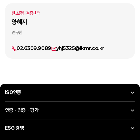
탄소중립검증센터
양혜지
연구원
02.6309.9089
yhj5325@ikmr.co.kr
ISO인증
인증ㆍ검증ㆍ평가
ESG 경영