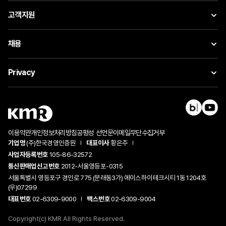
고객지원
채용
Privacy
이용약관
개인정보처리방침
공평성 선언문
이메일무단수집거부
기업명
(주)한국경영인증원
대표이사
황은주
사업자등록번호
105-86-32572
통신판매업신고번호
2012-서울영등포-0315
서울특별시 영등포구 경인로 775 (문래동3가) 에이스하이테크시티 1동 1204호
(우)07299
대표번호
02-6309-9000
팩스번호
02-6309-9004
Copyright(c) KMR All Rights Reserved.