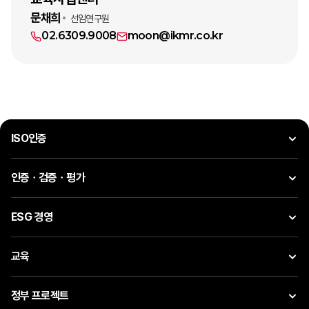
문채희
선임연구원
02.6309.9008
moon
@ikmr.co.kr
ISO인증
인증ㆍ검증ㆍ평가
ESG 경영
교육
정부 프로젝트