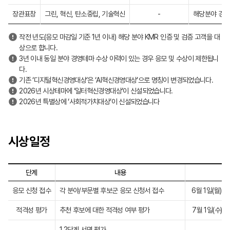
장관표창
그린, 혁신, 탄소중립, 기술혁신
-
해당분야 경영테
작전 년도(응모 마감일 기준 1년 이내) 해당 분야 KMR 인증 및 검증 고객을 대
상으로 합니다.
3년 이내 동일 분야 경영테마 수상 이력이 있는 경우 응모 및 수상이 제한됩니
다.
기존 ‘디지털혁신경영대상’은 ‘AI혁신경영대상’으로 명칭이 변경되었습니다.
2026년 시상테마에 ‘일터혁신경영대상’이 신설되었습니다.
2026년 특별상에 ‘사회적가치대상’이 신설되었습니다
시상일정
단계
내용
일
응모 신청 접수
각 분야/부문별 후보군 응모 신청서 접수
6월 1일(월) ~
적격성 평가
추천 후보에 대한 적격성 여부 평가
7월 1일(수) ~
1,2단계 서면 평가