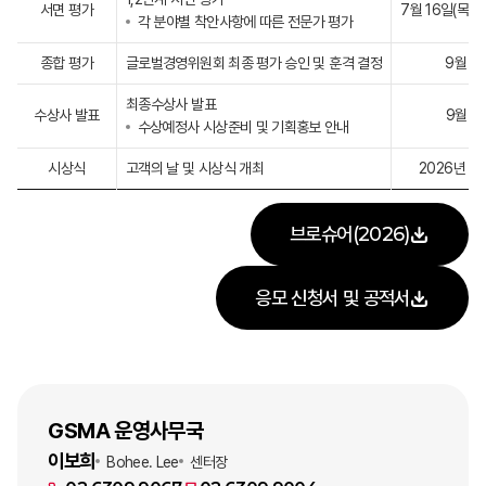
서면 평가
7월 16일(목) ~
각 분야별 착안사항에 따른 전문가 평가
종합 평가
글로벌경영위원회 최종 평가 승인 및 훈격 결정
9월 18
최종수상사 발표
수상사 발표
9월 21
수상예정사 시상준비 및 기획홍보 안내
시상식
고객의 날 및 시상식 개최
2026년 11
브로슈어(2026)
응모 신청서 및 공적서
GSMA 운영사무국
이보희
Bohee. Lee
센터장