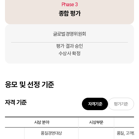
Phase 3
종합 평가
글로벌경영위원회
평가 결과 승인
수상사 확정
응모 및
선정 기준
자격 기준
자격기준
평가기준
시상 분야
시상부문
품질경영대상
품질, 고객만