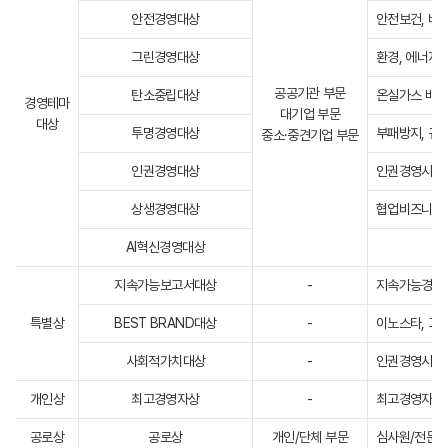
안전경영대상
안전보건, 비
그린경영대상
환경, 에너지
공공기관 부문
탄소중립대상
온실가스 배출
경영테마
대기업 부문
대상
투명경영대상
부패방지, 규
중소·중견기업 부문
인권경영대상
인권경영시스
상생경영대상
협업비즈니스관
AI혁신경영대상
지속가능보고서대상
-
지속가능경영
특별상
BEST BRAND대상
-
이노스타, 그린
사회적가치대상
-
인권경영시스템
개인상
최고경영자상
-
최고경영자
공로상
공로상
개인/단체 부문
심사원/전문가