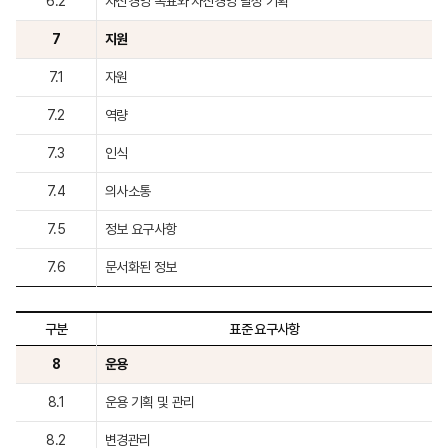
6.2
자산경영 목표와 자산경영 달성 기획
7
지원
7.1
자원
7.2
역량
7.3
인식
7.4
의사소통
7.5
정보 요구사항
7.6
문서화된 정보
구분
표준 요구사항
8
운용
8.1
운용 기획 및 관리
8.2
변경관리