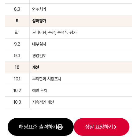
8.3
외주처리
9
성과평가
9.1
모니터링, 측정, 분석 및 평가
9.2
내부심사
9.3
경영검토
10
개선
10.1
부적합과 시정조치
10.2
예방 조치
10.3
지속적인 개선
해당표준 출력하기
상담 요청하기