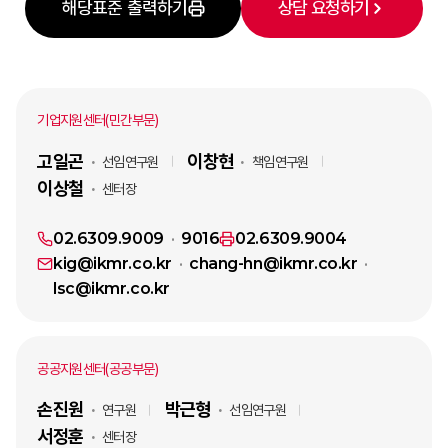
해당표준 출력하기
상담 요청하기
기업지원센터(민간부문)
고일곤
이창현
선임연구원
책임연구원
이상철
센터장
02.6309.9009
9016
02.6309.9004
kig@ikmr.co.kr
chang-hn@ikmr.co.kr
lsc@ikmr.co.kr
공공지원센터(공공부문)
손진원
박근형
연구원
선임연구원
서정훈
센터장