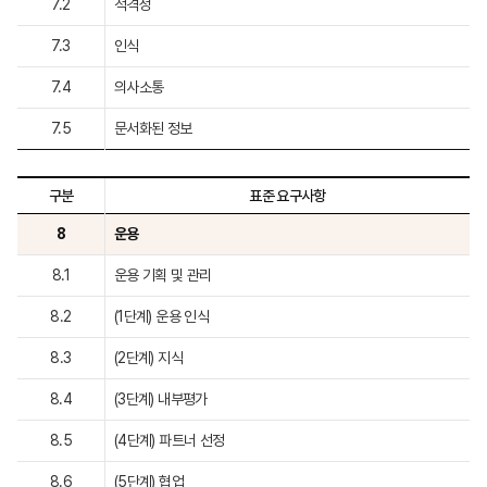
7.2
적격성
7.3
인식
7.4
의사소통
7.5
문서화된 정보
구분
표준 요구사항
8
운용
8.1
운용 기획 및 관리
8.2
(1단계) 운용 인식
8.3
(2단계) 지식
8.4
(3단계) 내부평가
8.5
(4단계) 파트너 선정
8.6
(5단계) 협업