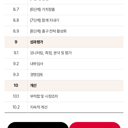
8.7
(6단계) 가치창출
8.8
(7단계) 함께 지내기
8.9
(8단계) 출구 전략 활성화
9
성과평가
9.1
모니터링, 측정, 분석 및 평가
9.2
내부심사
9.3
경영검토
10
개선
10.1
부적합 및 시정조치
10.2
지속적 개선