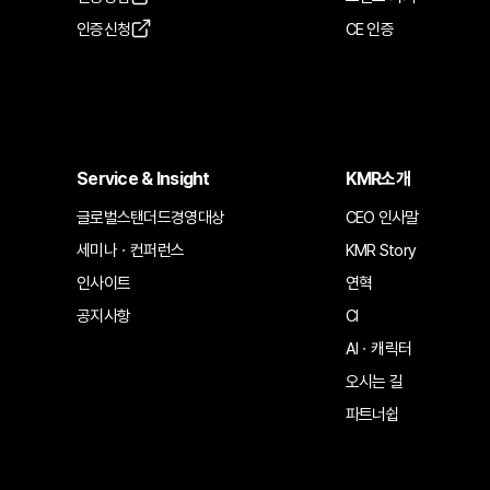
인증신청
CE 인증
Service & Insight
KMR소개
글로벌스탠더드경영대상
CEO 인사말
세미나ㆍ컨퍼런스
KMR Story
인사이트
연혁
공지사항
CI
AIㆍ캐릭터
오시는 길
파트너쉽