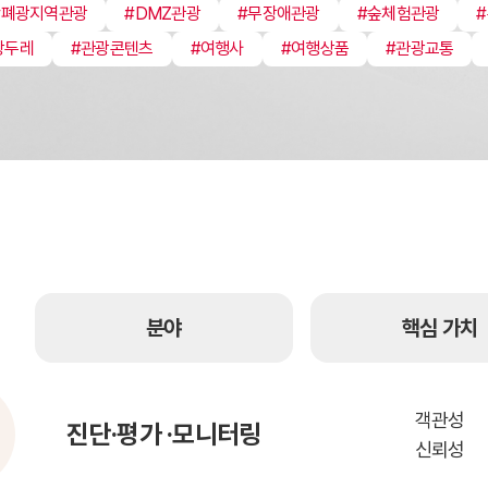
#폐광지역관광
#DMZ관광
#무장애관광
#숲체험관광
광두레
#관광콘텐츠
#여행사
#여행상품
#관광교통
분야
핵심 가치
객관성
진단·평가
·모니터링
신뢰성