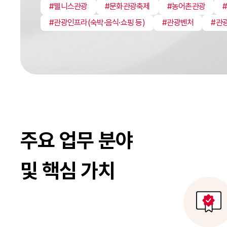
#웰니스관광
#문화관광축제
#농어촌관광
#관광인프라(숙박·음식·쇼핑 등)
#관광벤처
#관
주요 업무 분야
및 핵심 가치