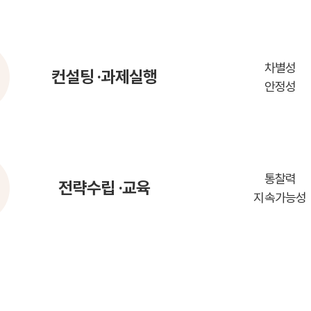
차별성
컨설팅
·과제실행
안정성
통찰력
전략수립
·교육
지속가능성