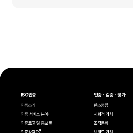
ISO인증
인증ㆍ검증ㆍ평가
인증소개
탄소중립
인증 서비스 분야
사회적 가치
인증로고 및 홍보물
조직문화
인증상담
브랜드 가치