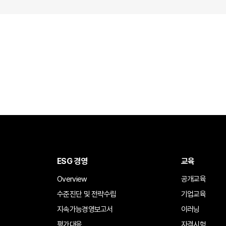
ESG 경영
교육
Overview
공개교육
수준진단 및 전략수립
기업교육
지속가능경영보고서
이러닝
평가대응
자격시험