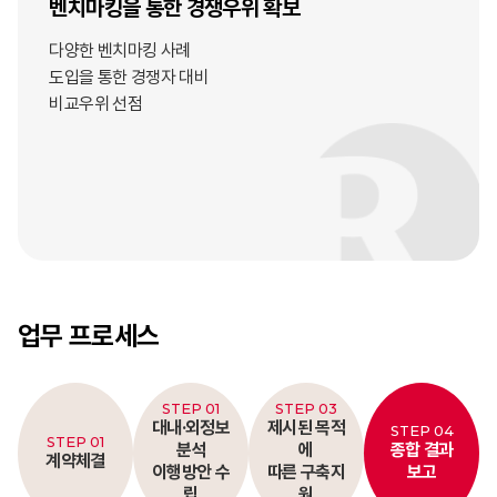
벤치마킹을 통한
경쟁우위 확보
다양한 벤치마킹 사례
도입을 통한 경쟁자 대비
비교우위 선점
업무 프로세스
STEP 01
STEP 03
대내·외정보
제시된 목적
STEP 04
STEP 01
분석
에
종합 결과
계약체결
이행방안 수
따른 구축지
보고
립
원