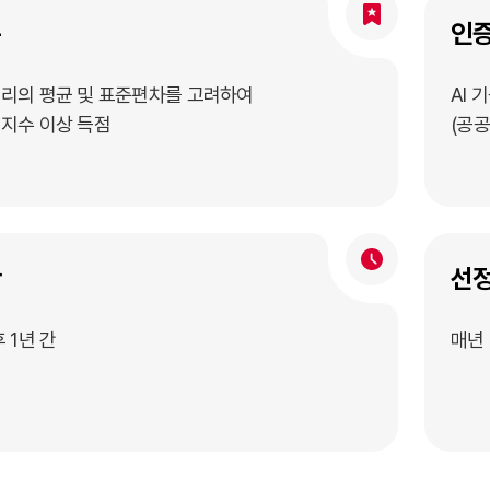
준
인
리의 평균 및 표준편차를 고려하여
AI 
지수 이상 득점
(공
간
선정
 1년 간
매년 