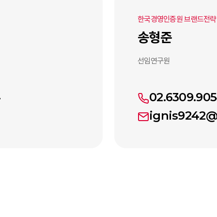
한국경영인증원 브랜드전
송형준
선임연구원
4
02.6309.90
ignis9242@