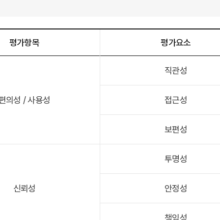
평가항목
평가요소
직관성
편의성 / 사용성
접근성
보편성
투명성
신뢰성
안정성
책임성