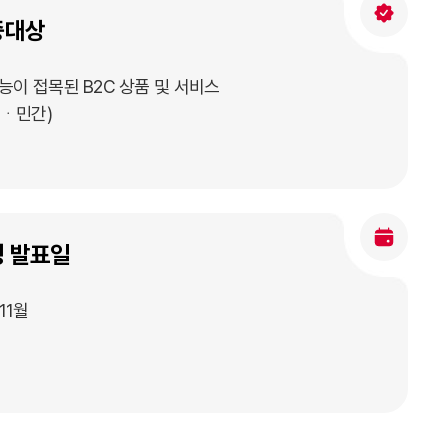
증대상
기능이 접목된 B2C 상품 및 서비스
공ᆞ민간)
 발표일
11월