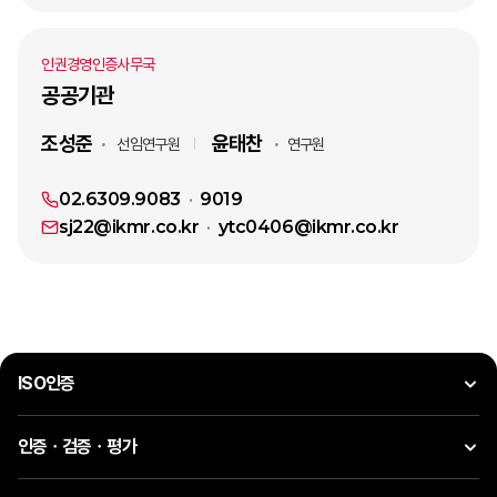
인권경영인증사무국
공공기관
조성준
윤태찬
선임연구원
연구원
02.6309.9083
9019
sj22@ikmr.co.kr
ytc0406@ikmr.co.kr
ISO인증
인증ㆍ검증ㆍ평가