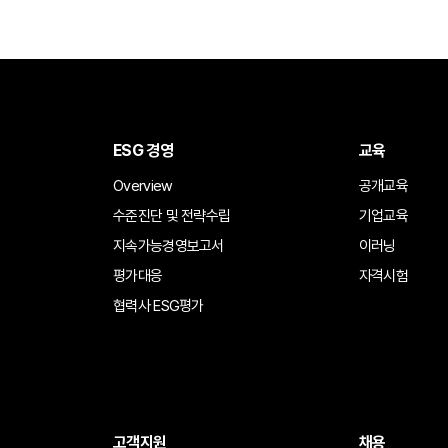
ESG 경영
교육
Overview
공개교육
수준진단 및 전략수립
기업교육
지속가능경영보고서
이러닝
평가대응
자격시험
협력사 ESG평가
고객지원
채용