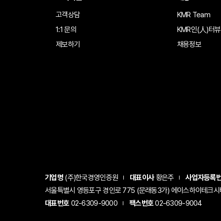
고객상담
KMR Team
1:1 문의
KMR인(人)터뷰
제보하기
채용정보
기업명
(주)한국경영인증원
대표이사
황은주
사업자등록
서울특별시 영등포구 경인로 775 (문래동3가) 에이스하이테크시티 1
대표번호
02-6309-9000
팩스번호
02-6309-9004