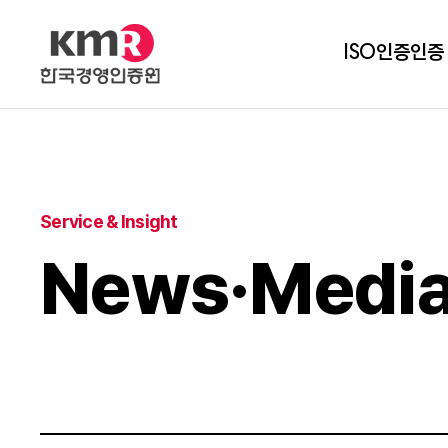
ISO인증
인증
Service & Insight
News·Medi