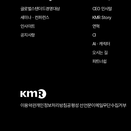
글로벌스탠더드경영대상
CEO 인사말
세미나ㆍ컨퍼런스
KMR Story
인사이트
연혁
공지사항
CI
AIㆍ캐릭터
오시는 길
파트너쉽
이용약관
개인정보처리방침
공평성 선언문
이메일무단수집거부