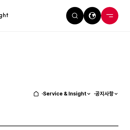
ight
Service & Insight
공지사항