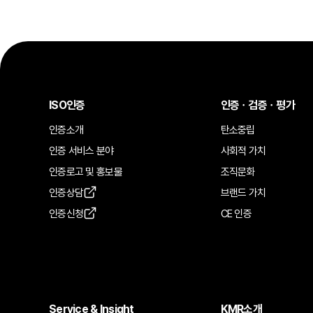
ISO인증
인증ㆍ검증ㆍ평가
인증소개
탄소중립
인증 서비스 분야
사회적 가치
인증로고 및 홍보물
조직문화
인증상담
브랜드 가치
인증신청
CE 인증
Service & Insight
KMR소개