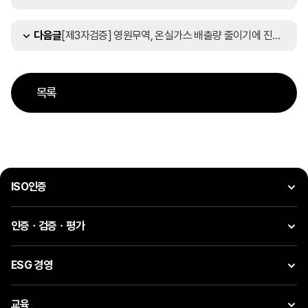
[제3자검증] 영원무역, 온실가스 배출량 줄이기에 진심..한국경영인증원 ‘제3자 검증’ 완료
다음글
목록
ISO인증
인증ㆍ검증ㆍ평가
ESG 경영
교육