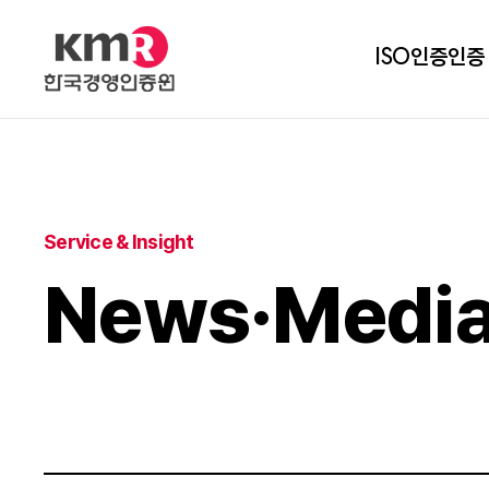
ISO인증
인증
Service & Insight
News·Medi