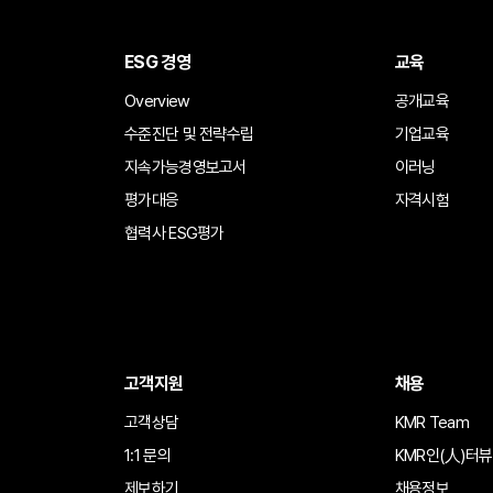
ESG 경영
교육
Overview
공개교육
수준진단 및 전략수립
기업교육
지속가능경영보고서
이러닝
평가대응
자격시험
협력사 ESG평가
고객지원
채용
고객상담
KMR Team
1:1 문의
KMR인(人)터뷰
제보하기
채용정보