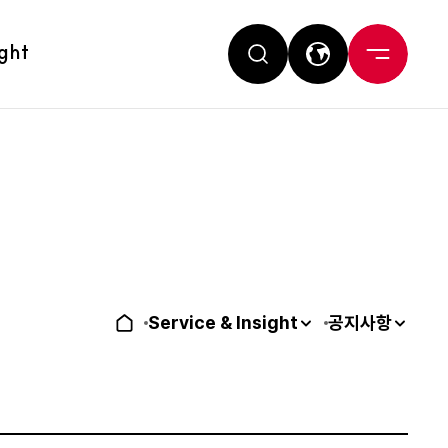
ight
Service & Insight
공지사항