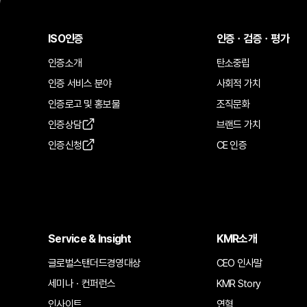
ISO인증
인증ㆍ검증ㆍ평가
인증소개
탄소중립
인증 서비스 분야
사회적 가치
인증로고 및 홍보물
조직문화
인증상담
브랜드 가치
인증신청
CE 인증
Service & Insight
KMR소개
글로벌스탠더드경영대상
CEO 인사말
세미나ㆍ컨퍼런스
KMR Story
인사이트
연혁