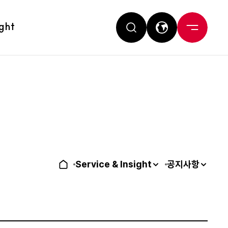
ight
Service & Insight
공지사항