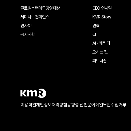
글로벌스탠더드경영대상
CEO 인사말
세미나ㆍ컨퍼런스
KMR Story
인사이트
연혁
공지사항
CI
AIㆍ캐릭터
오시는 길
파트너쉽
이용약관
개인정보처리방침
공평성 선언문
이메일무단수집거부