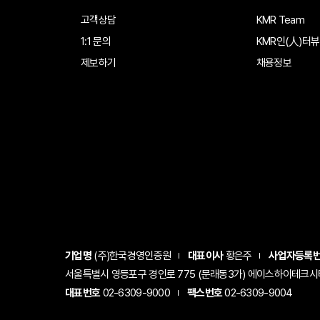
고객상담
KMR Team
1:1 문의
KMR인(人)터뷰
제보하기
채용정보
기업명
(주)한국경영인증원
대표이사
황은주
사업자등록
서울특별시 영등포구 경인로 775 (문래동3가) 에이스하이테크시티 1
대표번호
02-6309-9000
팩스번호
02-6309-9004