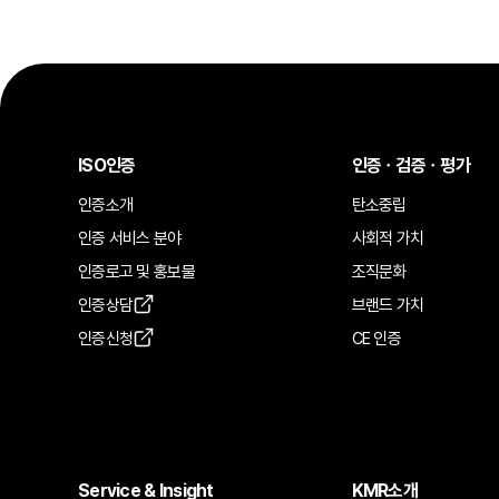
ISO인증
인증ㆍ검증ㆍ평가
인증소개
탄소중립
인증 서비스 분야
사회적 가치
인증로고 및 홍보물
조직문화
인증상담
브랜드 가치
인증신청
CE 인증
Service & Insight
KMR소개