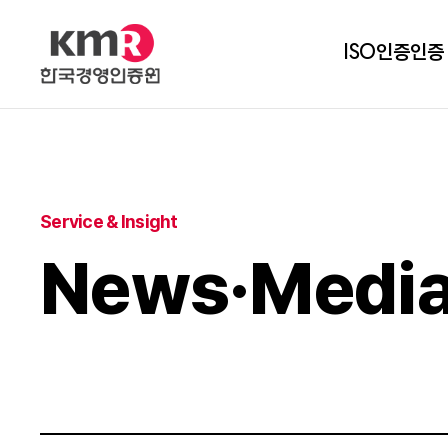
ISO인증
인증
Service & Insight
News·Medi