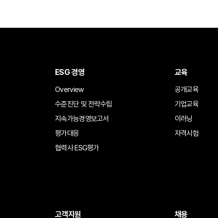
ESG 경영
교육
Overview
공개교육
수준진단 및 전략수립
기업교육
지속가능경영보고서
이러닝
평가대응
자격시험
협력사 ESG평가
고객지원
채용