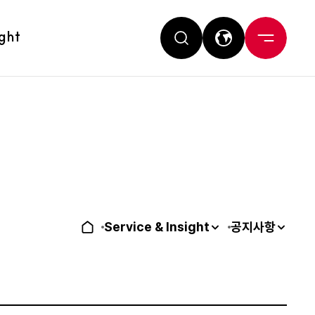
ight
Service & Insight
공지사항