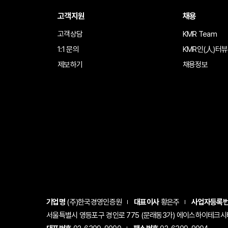
고객지원
채용
고객상담
KMR Team
1:1 문의
KMR인(人)터뷰
제보하기
채용정보
기업명
(주)한국경영인증원
대표이사
황은주
사업자등록
서울특별시 영등포구 경인로 775 (문래동3가) 에이스하이테크시티 1