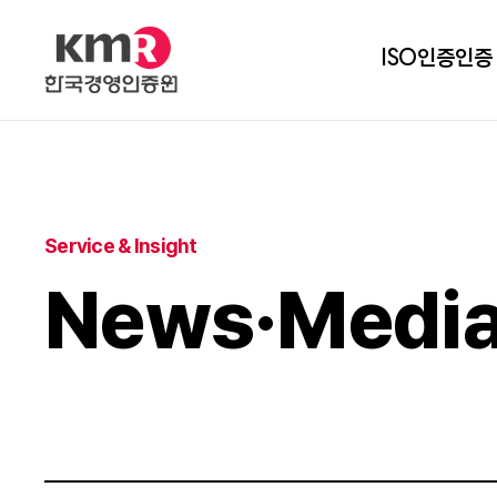
ISO인증
인증
Service & Insight
News·Medi