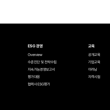
ESG 경영
교육
Overview
공개교육
수준진단 및 전략수립
기업교육
지속가능경영보고서
이러닝
평가대응
자격시험
협력사 ESG평가