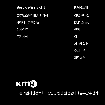
Service & Insight
KMR소개
글로벌스탠더드경영대상
CEO 인사말
세미나ㆍ컨퍼런스
KMR Story
인사이트
연혁
공지사항
CI
AIㆍ캐릭터
오시는 길
파트너쉽
이용약관
개인정보처리방침
공평성 선언문
이메일무단수집거부