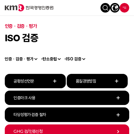
인증ㆍ검증ㆍ평가
ISO 검증
인증ㆍ검증ㆍ평가
탄소중립
ISO 검증
공평성선언문
품질경영방침
인증마크 사용
타당성평가·검증 절차
GHG 검/인증신청