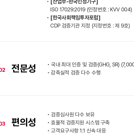
[산업부-한국인정기구]
ISO 17029:2019 (인정번호 : KVV 004)
[한국사회책임투자포럼]
CDP 검증기관 지정 (지정번호 : 제 9호)
국내 최대 인증 및 검증(GHG, SR) (7,00
전문성
02
감축실적 검증 다수 수행
검증심사원 다수 보유
편의성
효율적 검증지원 시스템 구축
03
고객요구사항 1:1 신속 대응